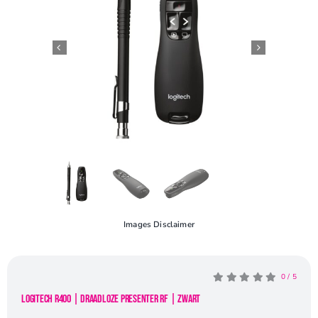
Openingstijden
Contact
Images Disclaimer
0
/
5
Logitech R400 | Draadloze Presenter RF | Zwart