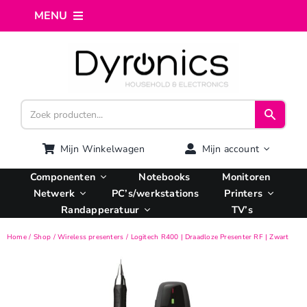
Ga
MENU
naar
inhoud
Home
Webshop
Computer reparatie
Mijn Winkelwagen
Mijn account
Componenten
Notebooks
Monitoren
AI Integratie
Netwerk
PC’s/werkstations
Printers
Randapperatuur
TV’s
Hosting
Home
Shop
Wireless presenters
Logitech R400 | Draadloze Presenter RF | Zwart
Managed VPS