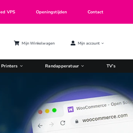
ed VPS
Openingstijden
Contact
Mijn Winkelwagen
Mijn account
Printers
Randapperatuur
TV’s