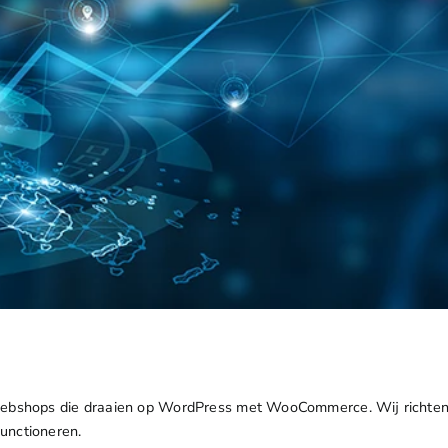
webshops die draaien op WordPress met WooCommerce. Wij richten on
unctioneren.