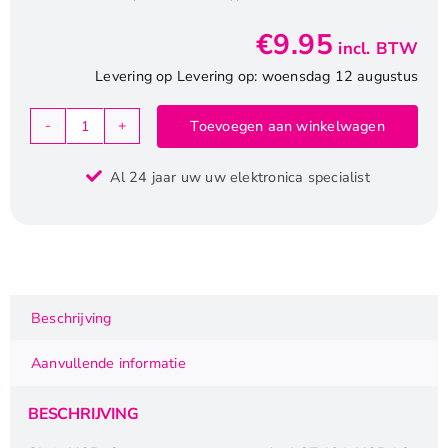
€
9.95
incl. BTW
Levering op Levering op: woensdag 12 augustus
Toevoegen aan winkelwagen
ACT
|
Al 24 jaar uw uw elektronica specialist
USB4
Kabel
|
20Gbps
|
240W
Beschrijving
|
USB-
Aanvullende informatie
C
naar
BESCHRIJVING
USB-