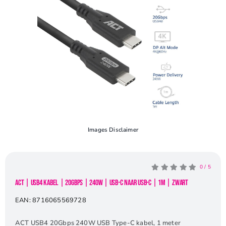
Openingstijden
Contact
Images Disclaimer
0
/
5
ACT | USB4 Kabel | 20Gbps | 240W | USB-C naar USB-C | 1m | Zwart
EAN:
8716065569728
ACT USB4 20Gbps 240W USB Type-C kabel, 1 meter