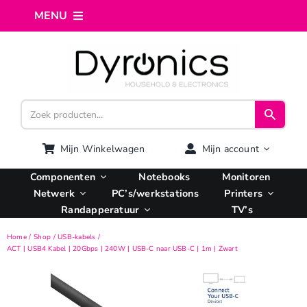
Ga
MENU
naar
inhoud
Home
Webshop
Computer reparatie
Mijn Winkelwagen
Mijn account
Componenten
Notebooks
Monitoren
AI Integratie
Netwerk
PC’s/werkstations
Printers
Randapperatuur
TV’s
Hosting
Home
Shop
USB-kabels
ACT | USB4 Kabel | 20Gbps | 240W | USB-C naar USB-C | 1m | Zwart
Managed VPS