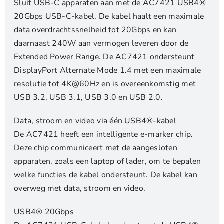
C
Sluit USB-C apparaten aan met de AC7421 USB4®
|
20Gbps USB-C-kabel. De kabel haalt een maximale
1m
data overdrachtssnelheid tot 20Gbps en kan
|
daarnaast 240W aan vermogen leveren door de
Zwart
Extended Power Range. De AC7421 ondersteunt
aantal
DisplayPort Alternate Mode 1.4 met een maximale
resolutie tot 4K@60Hz en is overeenkomstig met
USB 3.2, USB 3.1, USB 3.0 en USB 2.0.
Data, stroom en video via één USB4®-kabel
De AC7421 heeft een intelligente e-marker chip.
Deze chip communiceert met de aangesloten
apparaten, zoals een laptop of lader, om te bepalen
welke functies de kabel ondersteunt. De kabel kan
overweg met data, stroom en video.
USB4® 20Gbps