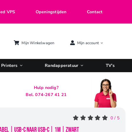
ed VPS
Openingstijden
Contact
Mijn Winkelwagen
Mijn account
Printers
Randapperatuur
TV’s
Hulp nodig?
Bel. 074-267 41 21
0
/
5
abel | USB-C naar USB-C | 1m | Zwart