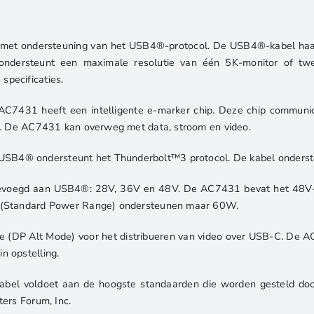
USB-
C
l met ondersteuning van het USB4®-protocol. De USB4®-kabel haa
|
rsteunt een maximale resolutie van één 5K-monitor of twee 4
1m
pecificaties.
|
Zwart
AC7431 heeft een intelligente e-marker chip. Deze chip communic
aantal
nt. De AC7431 kan overweg met data, stroom en video.
B4® ondersteunt het Thunderbolt™3 protocol. De kabel onderste
gevoegd aan USB4®: 28V, 36V en 48V. De AC7431 bevat het 48V-
R (Standard Power Range) ondersteunen maar 60W.
 (DP Alt Mode) voor het distribueren van video over USB-C. De 
n opstelling.
kabel voldoet aan de hoogste standaarden die worden gesteld doo
ers Forum, Inc.