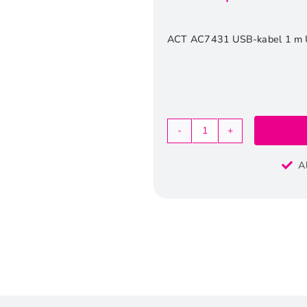
ACT AC7431 USB-kabel 1 m 
ACT
AC7431
A
|
USB4
Gen
2x2
Kabel
|
USB-
C
naar