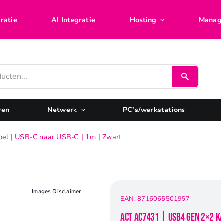
ratie
AI Integratie
Hosting
Manag
ren
Netwerk
PC’s/werkstations
l | USB-C naar USB-C | 1m | Zwart
Images Disclaimer
EAN:
8716065501957
ACT AC7431 | USB4 Gen 2×2 K