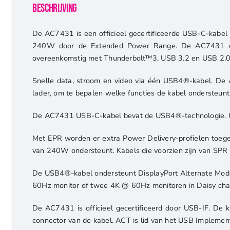
Beschrijving
De AC7431 is een officieel gecertificeerde USB-C-kabe
240W door de Extended Power Range. De AC7431 onde
overeenkomstig met Thunderbolt™3, USB 3.2 en USB 2.0 s
Snelle data, stroom en video via één USB4®-kabel. De 
lader, om te bepalen welke functies de kabel ondersteu
De AC7431 USB-C-kabel bevat de USB4®-technologie. US
Met EPR worden er extra Power Delivery-profielen toe
van 240W ondersteunt. Kabels die voorzien zijn van SP
De USB4®-kabel ondersteunt DisplayPort Alternate Mode
60Hz monitor of twee 4K @ 60Hz monitoren in Daisy chai
De AC7431 is officieel gecertificeerd door USB-IF. De 
connector van de kabel. ACT is lid van het USB Implement