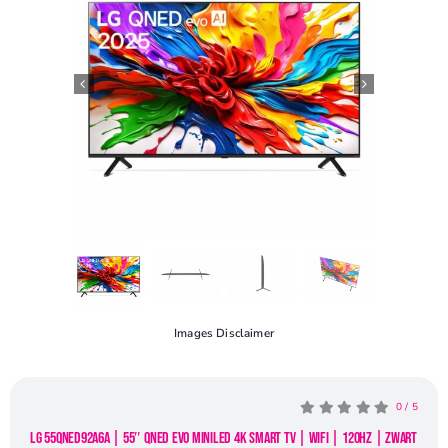
Openingstijden
Contact
Images Disclaimer
0
/
5
LG 55QNED92A6A | 55″ QNED evo MiniLED 4K Smart TV | WiFi | 120Hz | Zwart