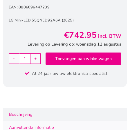
EAN:
8806096447239
LG Mini-LED 55QNED92A6A (2025)
€
742.95
incl. BTW
Levering op Levering op: woensdag 12 augustus
Toevoegen aan winkelwagen
LG
55QNED92A6A
Al 24 jaar uw uw elektronica specialist
|
55"
QNED
evo
MiniLED
4K
Beschrijving
Smart
TV
Aanvullende informatie