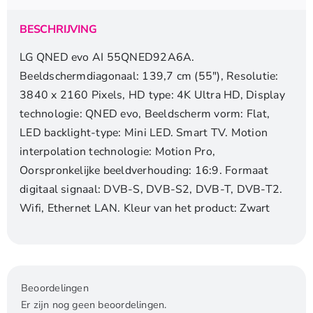
|
WiFi
BESCHRIJVING
|
120Hz
LG QNED evo AI 55QNED92A6A.
|
Beeldschermdiagonaal: 139,7 cm (55″), Resolutie:
Zwart
3840 x 2160 Pixels, HD type: 4K Ultra HD, Display
aantal
technologie: QNED evo, Beeldscherm vorm: Flat,
LED backlight-type: Mini LED. Smart TV. Motion
interpolation technologie: Motion Pro,
Oorspronkelijke beeldverhouding: 16:9. Formaat
digitaal signaal: DVB-S, DVB-S2, DVB-T, DVB-T2.
Wifi, Ethernet LAN. Kleur van het product: Zwart
Beoordelingen
Er zijn nog geen beoordelingen.