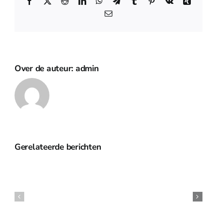
Facebook
X
Reddit
LinkedIn
WhatsApp
Telegram
Tumblr
Pinterest
Vk
Xing
E-
mail
Over de auteur:
admin
Gerelateerde berichten
Robot
Wars
Robot
–
Wars
Now
–
Closed
Post
–