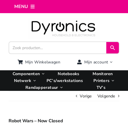
Ga
MENU
naar
inhoud
Home
Webshop
Computer reparatie
Mijn Winkelwagen
Mijn account
Componenten
Notebooks
Monitoren
AI Integratie
Netwerk
PC’s/werkstations
Printers
Randapperatuur
TV’s
Vorige
Volgende
Hosting
Managed VPS
Robot Wars – Now Closed