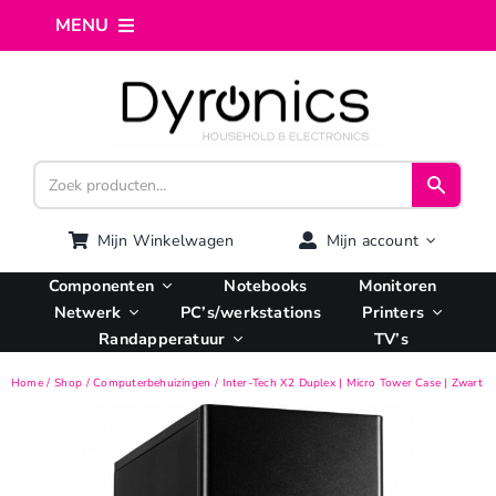
Ga
MENU
naar
inhoud
Home
Webshop
Computer reparatie
Mijn Winkelwagen
Mijn account
Componenten
Notebooks
Monitoren
AI Integratie
Netwerk
PC’s/werkstations
Printers
Randapperatuur
TV’s
Hosting
Home
Shop
Computerbehuizingen
Inter-Tech X2 Duplex | Micro Tower Case | Zwart
Managed VPS