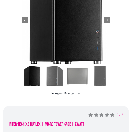
Openingstijden
Contact
Images Disclaimer
0
/
5
Inter-Tech X2 Duplex | Micro Tower Case | Zwart