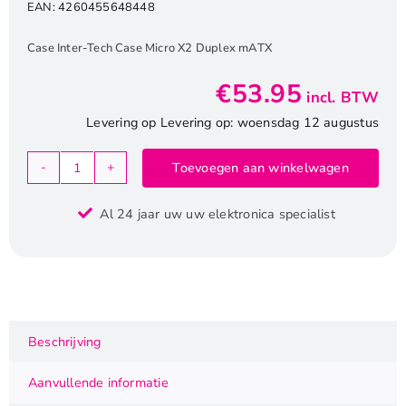
EAN:
4260455648448
Case Inter-Tech Case Micro X2 Duplex mATX
€
53.95
incl. BTW
Levering op Levering op: woensdag 12 augustus
Toevoegen aan winkelwagen
Inter-
Tech
Al 24 jaar uw uw elektronica specialist
X2
Duplex
|
Micro
Tower
Case
Beschrijving
|
Zwart
Aanvullende informatie
aantal