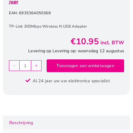
Zwart
EAN:
6935364050368
TP-Link 300Mbps Wireless N USB Adapter
€
10.95
incl. BTW
Levering op Levering op: woensdag 12 augustus
Toevoegen aan winkelwagen
TP-
Link
Al 24 jaar uw uw elektronica specialist
TL-
WN821N
|
Wi-
Fi
4
Beschrijving
USB
Adapter