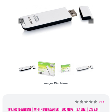
Openingstijden
Contact
Images Disclaimer
0
/
5
TP-Link TL-WN821N | Wi-Fi 4 USB Adapter | 300 Mbps | 2,4 GHz | USB 2.0 |