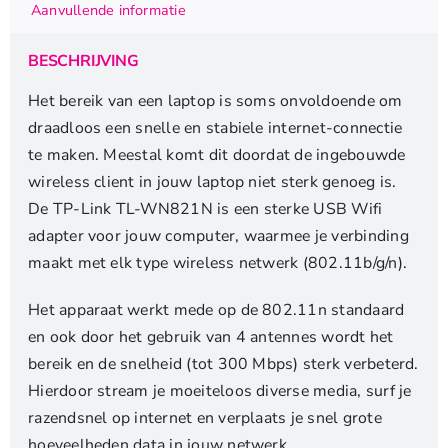
Aanvullende informatie
|
300
BESCHRIJVING
Mbps
|
Het bereik van een laptop is soms onvoldoende om
2,4
draadloos een snelle en stabiele internet-connectie
GHz
te maken. Meestal komt dit doordat de ingebouwde
|
wireless client in jouw laptop niet sterk genoeg is.
USB
De TP-Link TL-WN821N is een sterke USB Wifi
2.0
adapter voor jouw computer, waarmee je verbinding
|
maakt met elk type wireless netwerk (802.11b/g/n).
Zwart
aantal
Het apparaat werkt mede op de 802.11n standaard
en ook door het gebruik van 4 antennes wordt het
bereik en de snelheid (tot 300 Mbps) sterk verbeterd.
Hierdoor stream je moeiteloos diverse media, surf je
razendsnel op internet en verplaats je snel grote
hoeveelheden data in jouw netwerk.