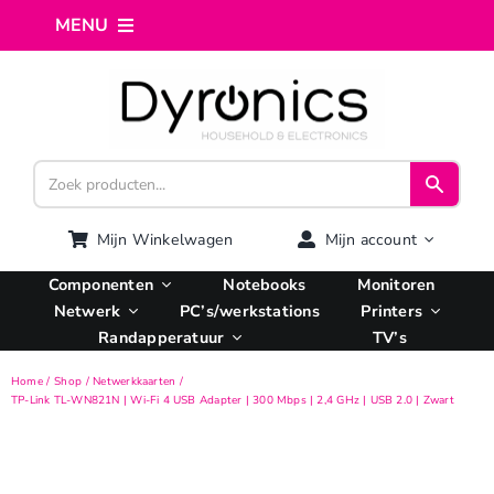
Ga
MENU
naar
inhoud
Home
Webshop
Computer reparatie
Mijn Winkelwagen
Mijn account
Componenten
Notebooks
Monitoren
AI Integratie
Netwerk
PC’s/werkstations
Printers
Randapperatuur
TV’s
Hosting
Home
Shop
Netwerkkaarten
TP-Link TL-WN821N | Wi-Fi 4 USB Adapter | 300 Mbps | 2,4 GHz | USB 2.0 | Zwart
Managed VPS