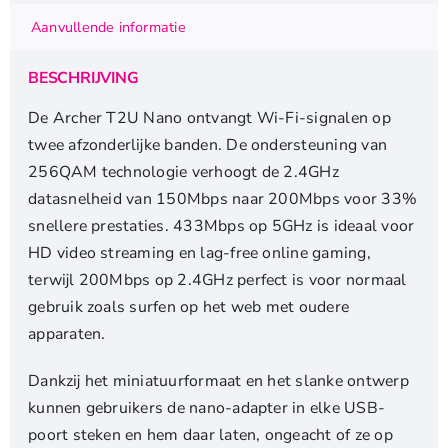
USB
Aanvullende informatie
Adapter
|
BESCHRIJVING
Dual-
band
De Archer T2U Nano ontvangt Wi-Fi-signalen op
(2,4
twee afzonderlijke banden. De ondersteuning van
GHz
256QAM technologie verhoogt de 2.4GHz
/
datasnelheid van 150Mbps naar 200Mbps voor 33%
5
snellere prestaties. 433Mbps op 5GHz is ideaal voor
GHz)
HD video streaming en lag-free online gaming,
|
terwijl 200Mbps op 2.4GHz perfect is voor normaal
600
Mbps
gebruik zoals surfen op het web met oudere
|
apparaten.
USB
2.0
Dankzij het miniatuurformaat en het slanke ontwerp
aantal
kunnen gebruikers de nano-adapter in elke USB-
poort steken en hem daar laten, ongeacht of ze op