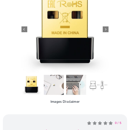
Openingstijden
Contact
Images Disclaimer
0
/
5