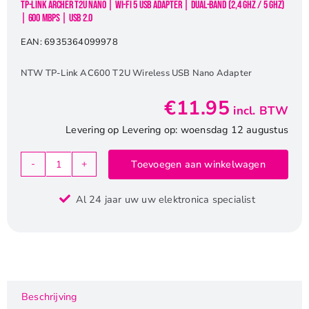
TP-Link Archer T2U Nano | Wi-Fi 5 USB Adapter | Dual-band (2,4 GHz / 5 GHz)
| 600 Mbps | USB 2.0
EAN:
6935364099978
NTW TP-Link AC600 T2U Wireless USB Nano Adapter
€
11.95
incl. BTW
Levering op Levering op: woensdag 12 augustus
Toevoegen aan winkelwagen
TP-
Link
Al 24 jaar uw uw elektronica specialist
Archer
T2U
Nano
|
Wi-
Fi
Beschrijving
5