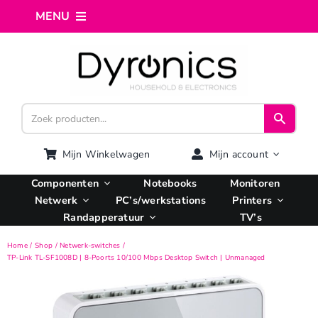
Ga
MENU
naar
inhoud
Home
Webshop
Computer reparatie
Mijn Winkelwagen
Mijn account
Componenten
Notebooks
Monitoren
AI Integratie
Netwerk
PC’s/werkstations
Printers
Randapperatuur
TV’s
Hosting
Home
Shop
Netwerk-switches
TP-Link TL-SF1008D | 8-Poorts 10/100 Mbps Desktop Switch | Unmanaged
Managed VPS