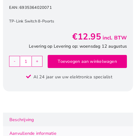
EAN:
6935364020071
TP-Link Switch 8-Poorts
€
12.95
incl. BTW
Levering op Levering op: woensdag 12 augustus
Toevoegen aan winkelwagen
TP-
Link
Al 24 jaar uw uw elektronica specialist
TL-
SF1008D
|
8-
Poorts
10/100
Beschrijving
Mbps
Desktop
Aanvullende informatie