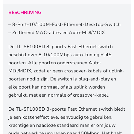
Switch
|
BESCHRIJVING
Unmanaged
aantal
– 8-Port-10/100M-Fast-Ethernet-Desktop-Switch
– Zelflerend MAC-adres en Auto-MDI/MDIX
De TL-SF1008D 8-poorts Fast Ethernet switch
beschikt over 8 10/100Mbps auto-tuning RJ45
poorten. Alle poorten ondersteunen Auto-
MDI/MDIX, zodat er geen crossover-kabels of uplink-
poorten nodig zijn. De switch is plug-and-play en
elke poort kan normaal of als uplink worden
gebruikt, met een normale of crossover-kabel.
De TL-SF1008D 8-poorts Fast Ethernet switch biedt
je een kosteneffectieve, eenvoudig te gebruiken,
krachtige en naadloze standaard manier om jouw
oude netwerk te upgraden naar 100Mbps. Het haalt