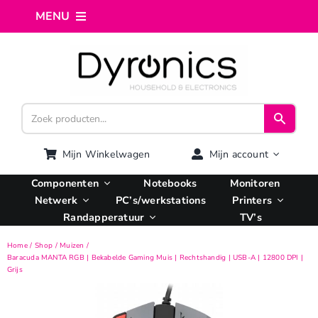
Ga
MENU
naar
inhoud
Home
Webshop
Computer reparatie
Mijn Winkelwagen
Mijn account
Componenten
Notebooks
Monitoren
AI Integratie
Netwerk
PC’s/werkstations
Printers
Randapperatuur
TV’s
Hosting
Home
Shop
Muizen
Baracuda MANTA RGB | Bekabelde Gaming Muis | Rechtshandig | USB-A | 12800 DPI |
Grijs
Managed VPS