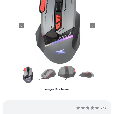
Openingstijden
Contact
Images Disclaimer
0
/
5