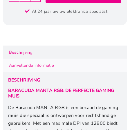
MANTA
Al 24 jaar uw uw elektronica specialist
RGB
|
Bekabelde
Gaming
Muis
|
Beschrijving
Rechtshandig
|
Aanvullende informatie
USB-
A
BESCHRIJVING
|
12800
BARACUDA MANTA RGB: DE PERFECTE GAMING
MUIS
DPI
|
De Baracuda MANTA RGB is een bekabelde gaming
Grijs
muis die speciaal is ontworpen voor rechtshandige
aantal
gebruikers. Met een maximale DPI van 12800 biedt