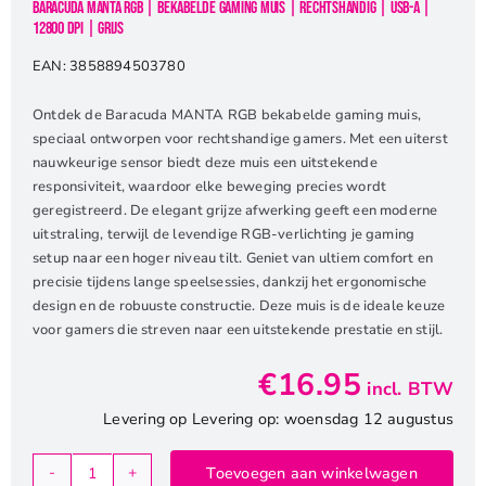
Baracuda MANTA RGB | Bekabelde Gaming Muis | Rechtshandig | USB-A |
12800 DPI | Grijs
EAN:
3858894503780
Ontdek de Baracuda MANTA RGB bekabelde gaming muis,
speciaal ontworpen voor rechtshandige gamers. Met een uiterst
nauwkeurige sensor biedt deze muis een uitstekende
responsiviteit, waardoor elke beweging precies wordt
geregistreerd. De elegant grijze afwerking geeft een moderne
uitstraling, terwijl de levendige RGB-verlichting je gaming
setup naar een hoger niveau tilt. Geniet van ultiem comfort en
precisie tijdens lange speelsessies, dankzij het ergonomische
design en de robuuste constructie. Deze muis is de ideale keuze
voor gamers die streven naar een uitstekende prestatie en stijl.
€
16.95
incl. BTW
Levering op Levering op: woensdag 12 augustus
Toevoegen aan winkelwagen
Baracuda