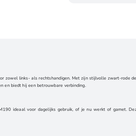
Muis
|
Links-
en
Rechtshandig
|
RF
|
1000
DPI
r zowel links- als rechtshandigen. Met zijn stijlvolle zwart-rode d
|
n en biedt hij een betrouwbare verbinding.
Zwart/Rood
aantal
90 ideaal voor dagelijks gebruik, of je nu werkt of gamet. Dez