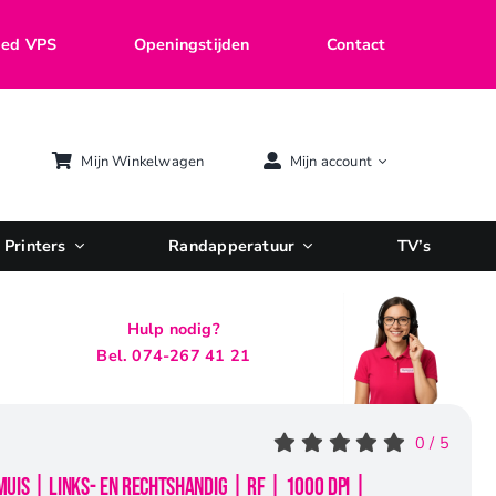
ed VPS
Openingstijden
Contact
Mijn Winkelwagen
Mijn account
Printers
Randapperatuur
TV’s
Hulp nodig?
Bel. 074-267 41 21
0
/
5
uis | Links- en Rechtshandig | RF | 1000 DPI |