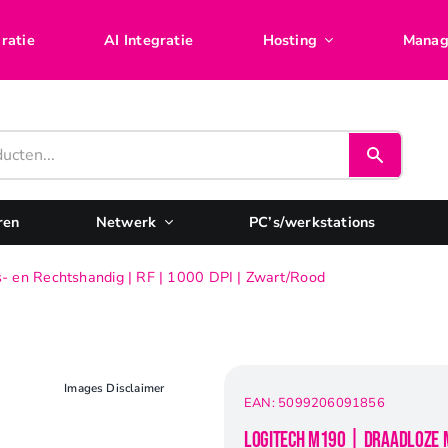
ratie
AI Integratie
Hosting
Manag
ren
Netwerk
PC’s/werkstations
s- en Rechtshandig | RF | 1000 DPI | Zwart/Rood
Images Disclaimer
EAN:
5099206091856
Logitech M190 | Draadloze M