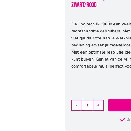
Zwart/Rood
De Logitech M190 is een veelzi
rechtshandige gebruikers. Met
vleugje flair toe aan je werkp
bediening ervaar je moeiteloos
Met een optimale resolutie bied
kunt blijven. Geniet van de v
comfortabele muis, perfect vo
Logitech
M190
A
|
Draadloze