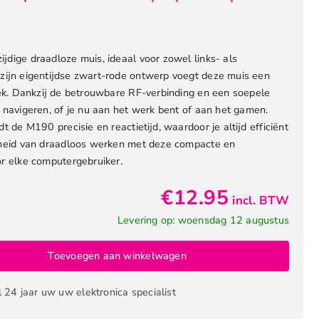
jdige draadloze muis, ideaal voor zowel links- als
 zijn eigentijdse zwart-rode ontwerp voegt deze muis een
lek. Dankzij de betrouwbare RF-verbinding en een soepele
 navigeren, of je nu aan het werk bent of aan het gamen.
t de M190 precisie en reactietijd, waardoor je altijd efficiënt
rijheid van draadloos werken met deze compacte en
or elke computergebruiker.
€
12.95
incl. BTW
Levering op: woensdag 12 augustus
Toevoegen aan winkelwagen
l 24 jaar uw uw elektronica specialist