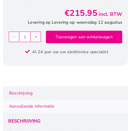
€
215.95
incl. BTW
Levering op Levering op: woensdag 12 augustus
Toevoegen aan winkelwagen
Western
Digital
Al 24 jaar uw uw elektronica specialist
Purple
Surveillance
HDD
3.5"
|
2TB
Beschrijving
SATA
III
Aanvullende informatie
|
5400RPM
BESCHRIJVING
aantal