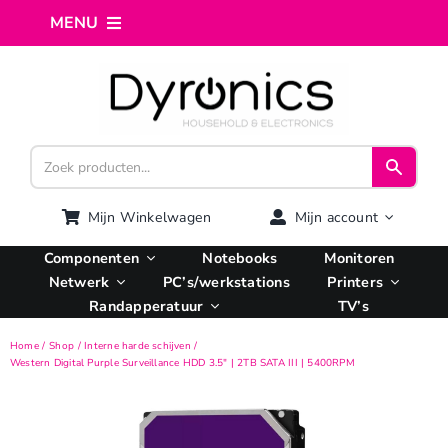
Ga
MENU
naar
inhoud
Home
Webshop
Computer reparatie
Mijn Winkelwagen
Mijn account
Componenten
Notebooks
Monitoren
AI Integratie
Netwerk
PC’s/werkstations
Printers
Randapperatuur
TV’s
Hosting
Home
Shop
Interne harde schijven
Western Digital Purple Surveillance HDD 3.5″ | 2TB SATA III | 5400RPM
Managed VPS