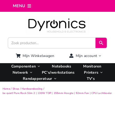
Ga
MENU
naar
inhoud
Home
Webshop
Computer reparatie
Mijn Winkelwagen
Mijn account
Componenten
Notebooks
Monitoren
AI Integratie
Netwerk
PC’s/werkstations
Printers
Randapperatuur
TV’s
Hosting
Home
Shop
Hardwarekoeling
be quiet! Pure Rock Slim 2 | 130W TDP | 155mm Hoogte | 92mm Fan | CPU Luchtkoeler
Managed VPS