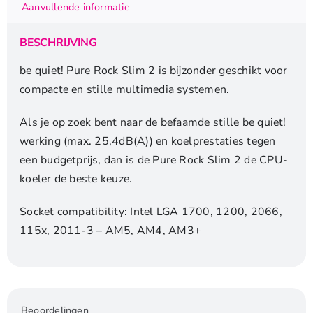
Aanvullende informatie
155mm
Hoogte
BESCHRIJVING
|
92mm
be quiet! Pure Rock Slim 2 is bijzonder geschikt voor
Fan
compacte en stille multimedia systemen.
|
CPU
Als je op zoek bent naar de befaamde stille be quiet!
Luchtkoeler
werking (max. 25,4dB(A)) en koelprestaties tegen
aantal
een budgetprijs, dan is de Pure Rock Slim 2 de CPU-
koeler de beste keuze.
Socket compatibility: Intel LGA 1700, 1200, 2066,
115x, 2011-3 – AM5, AM4, AM3+
Beoordelingen