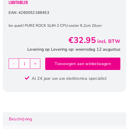
Luchtkoeler
EAN:
4260052188453
be quiet! PURE ROCK SLIM 2 CPU cooler 9,2cm Zilver
€
32.95
incl. BTW
Levering op Levering op: woensdag 12 augustus
Toevoegen aan winkelwagen
be
quiet!
Al 24 jaar uw uw elektronica specialist
Pure
Rock
Slim
2
|
130W
Beschrijving
TDP
|