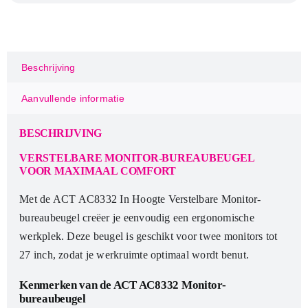
Hoogte
Verstelbare
Monitor-
bureaubeugel
Beschrijving
|
Tot
Aanvullende informatie
27"
|
BESCHRIJVING
Max
7kg
VERSTELBARE MONITOR-BUREAUBEUGEL
VOOR MAXIMAAL COMFORT
|
VESA
Met de ACT AC8332 In Hoogte Verstelbare Monitor-
100x100
bureaubeugel creëer je eenvoudig een ergonomische
|
werkplek. Deze beugel is geschikt voor twee monitors tot
2
27 inch, zodat je werkruimte optimaal wordt benut.
Monitoren
aantal
Kenmerken van de ACT AC8332 Monitor-
bureaubeugel