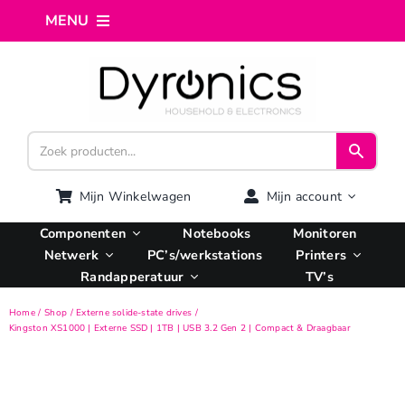
Ga
MENU
naar
inhoud
Home
Webshop
Computer reparatie
Mijn Winkelwagen
Mijn account
Componenten
Notebooks
Monitoren
AI Integratie
Netwerk
PC’s/werkstations
Printers
Randapperatuur
TV’s
Hosting
Home
Shop
Externe solide-state drives
Kingston XS1000 | Externe SSD | 1TB | USB 3.2 Gen 2 | Compact & Draagbaar
Managed VPS