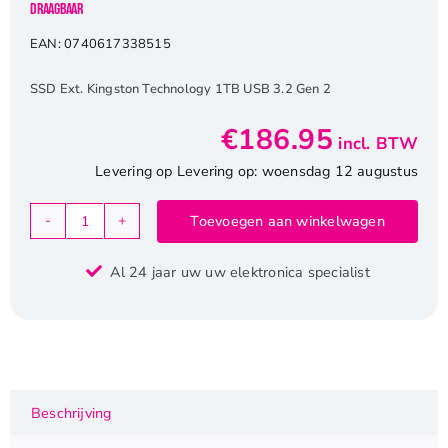
Draagbaar
EAN:
0740617338515
SSD Ext. Kingston Technology 1TB USB 3.2 Gen 2
€
186.95
incl. BTW
Levering op Levering op: woensdag 12 augustus
Toevoegen aan winkelwagen
Kingston
XS1000
Al 24 jaar uw uw elektronica specialist
|
Externe
SSD
|
1TB
|
Beschrijving
USB
3.2