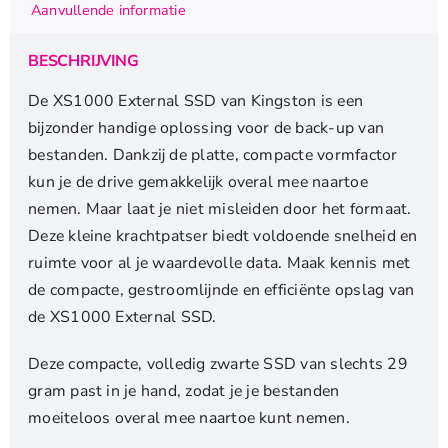
Aanvullende informatie
Gen
2
BESCHRIJVING
|
Compact
De XS1000 External SSD van Kingston is een
&
bijzonder handige oplossing voor de back-up van
Draagbaar
bestanden. Dankzij de platte, compacte vormfactor
aantal
kun je de drive gemakkelijk overal mee naartoe
nemen. Maar laat je niet misleiden door het formaat.
Deze kleine krachtpatser biedt voldoende snelheid en
ruimte voor al je waardevolle data. Maak kennis met
de compacte, gestroomlijnde en efficiënte opslag van
de XS1000 External SSD.
Deze compacte, volledig zwarte SSD van slechts 29
gram past in je hand, zodat je je bestanden
moeiteloos overal mee naartoe kunt nemen.