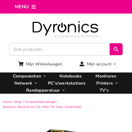
Ga
MENU
naar
inhoud
Home
Webshop
Computer reparatie
Mijn Winkelwagen
Mijn account
Componenten
Notebooks
Monitoren
AI Integratie
Netwerk
PC’s/werkstations
Printers
Randapperatuur
TV’s
Hosting
Home
Shop
Computerbehuizingen
Sharkoon Shark Zone C10 | Mini-ITX Case | Zwart/Geel
Managed VPS