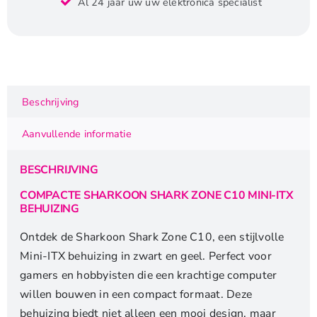
Al 24 jaar uw uw elektronica specialist
Zone
C10
|
Mini-
ITX
Case
Beschrijving
|
Zwart/Geel
Aanvullende informatie
aantal
BESCHRIJVING
COMPACTE SHARKOON SHARK ZONE C10 MINI-ITX
BEHUIZING
Ontdek de Sharkoon Shark Zone C10, een stijlvolle
Mini-ITX behuizing in zwart en geel. Perfect voor
gamers en hobbyisten die een krachtige computer
willen bouwen in een compact formaat. Deze
behuizing biedt niet alleen een mooi design, maar