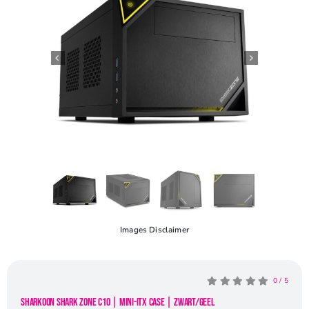
Openingstijden
Contact
Images Disclaimer
0
/
5
Sharkoon Shark Zone C10 | Mini-ITX Case | Zwart/Geel