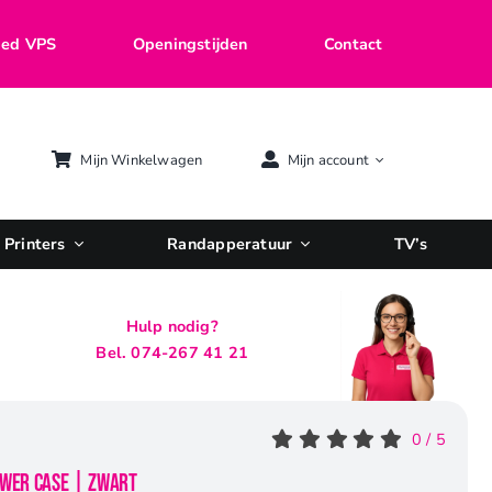
ed VPS
Openingstijden
Contact
Mijn Winkelwagen
Mijn account
Printers
Randapperatuur
TV’s
Hulp nodig?
Bel. 074-267 41 21
0
/
5
ower Case | Zwart