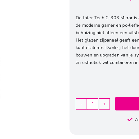
De Inter-Tech C-303 Mirror is 
de moderne gamer en pc-liefheb
behuizing niet alleen een uits
Het glazen zijpaneel geeft een
kunt etaleren. Dankzij het doo
bouwen en upgraden van je syst
en esthetiek wil combineren i
Inter-
Tech
A
C-
303
Mirror