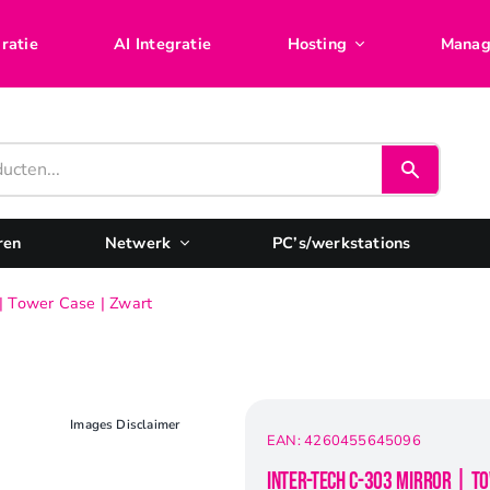
ratie
AI Integratie
Hosting
Manag
ren
Netwerk
PC’s/werkstations
 | Tower Case | Zwart
Images Disclaimer
EAN:
4260455645096
Inter-Tech C-303 Mirror | T