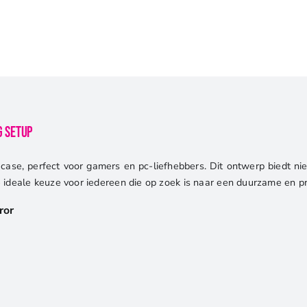
|
Tower
Case
|
Zwart
aantal
g Setup
se, perfect voor gamers en pc-liefhebbers. Dit ontwerp biedt niet 
de ideale keuze voor iedereen die op zoek is naar een duurzame en p
ror