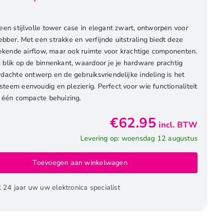
een stijlvolle tower case in elegant zwart, ontworpen voor
ber. Met een strakke en verfijnde uitstraling biedt deze
tekende airflow, maar ook ruimte voor krachtige componenten.
 blik op de binnenkant, waardoor je je hardware prachtig
rdachte ontwerp en de gebruiksvriendelijke indeling is het
eem eenvoudig en plezierig. Perfect voor wie functionaliteit
n één compacte behuizing.
€
62.95
incl. BTW
Levering op: woensdag 12 augustus
Toevoegen aan winkelwagen
l 24 jaar uw uw elektronica specialist