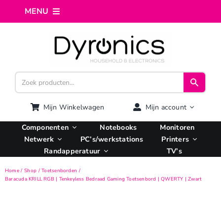
Ga
MENU
naar
inhoud
Home
Webshop
Computer reparatie
Mijn Winkelwagen
Mijn account
Componenten
Notebooks
Monitoren
AI Integratie
Netwerk
PC’s/werkstations
Printers
Randapperatuur
TV’s
Hosting
Home
Shop
Toetsenborden
Baracuda KRILL RGB | Tenkeyless Bedraad Gaming Toetsenbord | QWERTY | Zwart
Managed VPS