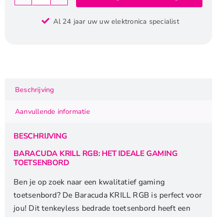
Baracuda
KRILL
Al 24 jaar uw uw elektronica specialist
RGB
|
Tenkeyless
Bedraad
Gaming
Toetsenbord
Beschrijving
|
QWERTY
Aanvullende informatie
|
Zwart
BESCHRIJVING
aantal
BARACUDA KRILL RGB: HET IDEALE GAMING
TOETSENBORD
Ben je op zoek naar een kwalitatief gaming
toetsenbord? De Baracuda KRILL RGB is perfect voor
jou! Dit tenkeyless bedrade toetsenbord heeft een