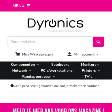
Ga
MENU
naar
inhoud
Home
Webshop
Computer reparatie
Mijn Winkelwagen
Mijn account
Componenten
Notebooks
Monitoren
AI Integratie
Netwerk
PC’s/werkstations
Printers
Randapperatuur
TV’s
Hosting
Geen producten gevonden die aan je zoekcriteria voldoen.
Managed VPS
Meld je hier aan voor ons magazine !