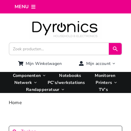
Ga
MENU
naar
inhoud
Home
Webshop
Computer reparatie
Mijn Winkelwagen
Mijn account
Componenten
Notebooks
Monitoren
AI Integratie
Netwerk
PC’s/werkstations
Printers
Randapperatuur
TV’s
Hosting
Home
Managed VPS
Zoeken