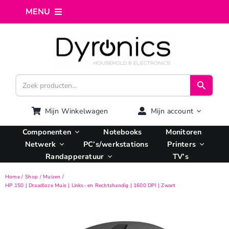
Ga
MENU
naar
inhoud
Home
Webshop
Computer reparatie
Mijn Winkelwagen
Mijn account
Componenten
Notebooks
Monitoren
AI Integratie
Netwerk
PC’s/werkstations
Printers
Randapperatuur
TV’s
Hosting
Home
Shop
Muizen
HP 150 | Draadloze Muis | Links- en Rechtshandig | 1600 DPI | Zwart
Managed VPS