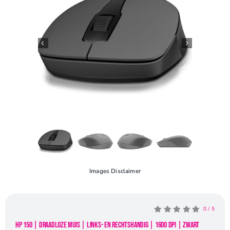
Openingstijden
Contact
Images Disclaimer
0
/
5
HP 150 | Draadloze Muis | Links- en Rechtshandig | 1600 DPI | Zwart