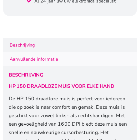
Al 24 jaar uw uw elektronica specialist
|
Draadloze
Muis
|
Links-
en
Beschrijving
Rechtshandig
|
Aanvullende informatie
1600
DPI
BESCHRIJVING
|
Zwart
HP 150 DRAADLOZE MUIS VOOR ELKE HAND
aantal
De HP 150 draadloze muis is perfect voor iedereen
die op zoek is naar comfort en gemak. Deze muis is
geschikt voor zowel links- als rechtshandigen. Met
een gevoeligheid van 1600 DPI biedt deze muis een
snelle en nauwkeurige cursorbesturing. Het