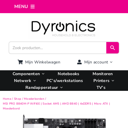
Ga
MENU
naar
inhoud
Home
Webshop
Computer reparatie
Mijn Winkelwagen
Mijn account
Componenten
Notebooks
Monitoren
AI Integratie
Netwerk
PC’s/werkstations
Printers
Randapperatuur
TV’s
Hosting
Home
Shop
Moederborden
MSI PRO B840M-P WiFi6E | Socket AM5 | AMD B840 | 4xDDR5 | Micro ATX |
Moederbord
Managed VPS