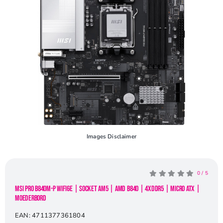
Openingstijden
Contact
Images Disclaimer
0
/
5
MSI PRO B840M-P WiFi6E | Socket AM5 | AMD B840 | 4xDDR5 | Micro ATX |
Moederbord
EAN:
4711377361804