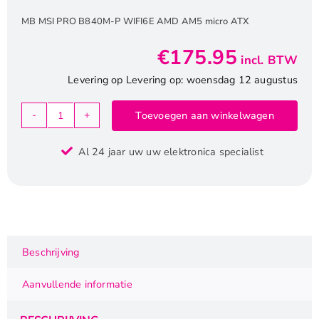
MB MSI PRO B840M-P WIFI6E AMD AM5 micro ATX
€
175.95
incl. BTW
Levering op Levering op: woensdag 12 augustus
Toevoegen aan winkelwagen
MSI
PRO
Al 24 jaar uw uw elektronica specialist
B840M-
P
WiFi6E
|
Socket
AM5
Beschrijving
|
AMD
Aanvullende informatie
B840
|