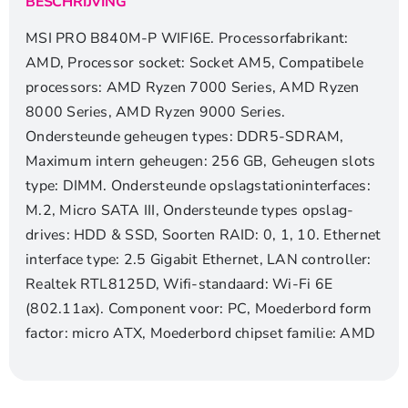
BESCHRIJVING
4xDDR5
|
MSI PRO B840M-P WIFI6E. Processorfabrikant:
Micro
AMD, Processor socket: Socket AM5, Compatibele
ATX
processors: AMD Ryzen 7000 Series, AMD Ryzen
|
8000 Series, AMD Ryzen 9000 Series.
Moederbord
Ondersteunde geheugen types: DDR5-SDRAM,
aantal
Maximum intern geheugen: 256 GB, Geheugen slots
type: DIMM. Ondersteunde opslagstationinterfaces:
M.2, Micro SATA III, Ondersteunde types opslag-
drives: HDD & SSD, Soorten RAID: 0, 1, 10. Ethernet
interface type: 2.5 Gigabit Ethernet, LAN controller:
Realtek RTL8125D, Wifi-standaard: Wi-Fi 6E
(802.11ax). Component voor: PC, Moederbord form
factor: micro ATX, Moederbord chipset familie: AMD