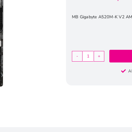
MB Gigabyte A520M-K V2 AM
Gigabyte
A520M-
A
K
V2
|
Socket
AM4
|
AMD
A520
|