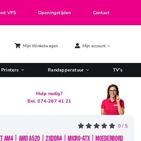
ed VPS
Openingstijden
Contact
Mijn Winkelwagen
Mijn account
Printers
Randapperatuur
TV’s
Hulp nodig?
Bel. 074-267 41 21
0
/
5
et AM4 | AMD A520 | 2xDDR4 | Micro-ATX | Moederbord