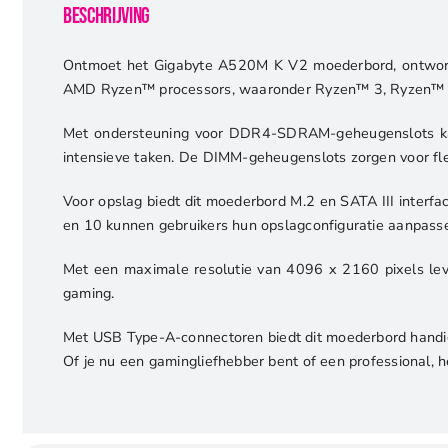
Beschrijving
Ontmoet het Gigabyte A520M K V2 moederbord, ontworp
AMD Ryzen™ processors, waaronder Ryzen™ 3, Ryzen™ 5, R
Met ondersteuning voor DDR4-SDRAM-geheugenslots ka
intensieve taken. De DIMM-geheugenslots zorgen voor flex
Voor opslag biedt dit moederbord M.2 en SATA III interf
en 10 kunnen gebruikers hun opslagconfiguratie aanpassen
Met een maximale resolutie van 4096 x 2160 pixels lev
gaming.
Met USB Type-A-connectoren biedt dit moederbord handige
Of je nu een gamingliefhebber bent of een professional, 