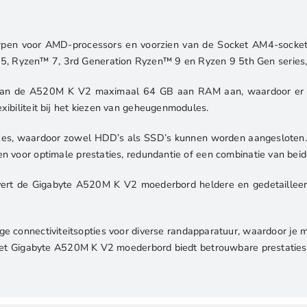
2xDDR4
|
en voor AMD-processors en voorzien van de Socket AM4-socket. 
Micro-
yzen™ 7, 3rd Generation Ryzen™ 9 en Ryzen 9 5th Gen series, en 
ATX
|
n de A520M K V2 maximaal 64 GB aan RAM aan, waardoor er vol
Moederbord
ibiliteit bij het kiezen van geheugenmodules.
aantal
aces, waardoor zowel HDD’s als SSD’s kunnen worden aangesloten. 
 voor optimale prestaties, redundantie of een combinatie van beid
ert de Gigabyte A520M K V2 moederbord heldere en gedetailleer
 connectiviteitsopties voor diverse randapparatuur, waardoor je
het Gigabyte A520M K V2 moederbord biedt betrouwbare prestaties e