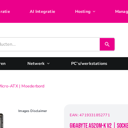
ratie
AI Integratie
Hosting
Manag
ren
Netwerk
PC’s/werkstations
icro-ATX | Moederbord
Images Disclaimer
EAN:
4719331852771
Gigabyte A520M-K V2 | Sock