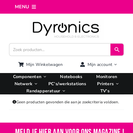
Ga
MENU
naar
inhoud
Home
Webshop
Computer reparatie
Mijn Winkelwagen
Mijn account
Componenten
Notebooks
Monitoren
AI Integratie
Netwerk
PC’s/werkstations
Printers
Randapperatuur
TV’s
Hosting
Geen producten gevonden die aan je zoekcriteria voldoen.
Managed VPS
Meld je hier aan voor ons magazine !