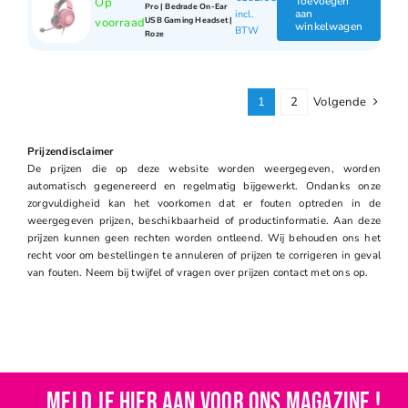
Toevoegen
Op
Pro | Bedrade On-Ear
aan
incl.
USB Gaming Headset |
voorraad
winkelwagen
BTW
Roze
1
2
Volgende
Prijzendisclaimer
De prijzen die op deze website worden weergegeven, worden
automatisch gegenereerd en regelmatig bijgewerkt. Ondanks onze
zorgvuldigheid kan het voorkomen dat er fouten optreden in de
weergegeven prijzen, beschikbaarheid of productinformatie. Aan deze
prijzen kunnen geen rechten worden ontleend. Wij behouden ons het
recht voor om bestellingen te annuleren of prijzen te corrigeren in geval
van fouten. Neem bij twijfel of vragen over prijzen contact met ons op.
Meld je hier aan voor ons magazine !