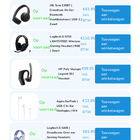
JBL Tune 530BT |
€
43.95
Toevoegen
Draadloze On-Ear
Op
aan
incl.
Bluetooth
voorraad
winkelwagen
Hoofdtelefoon | USB-C |
BTW
Zwart
Logitech G G733
€
110.95
Toevoegen
Op
LIGHTSPEED Wireless
aan
incl.
Gaming Headset | RGB
voorraad
winkelwagen
BTW
| Zwart
€
98.95
Toevoegen
HP Poly Voyager
Op
aan
incl.
Legend 30 |
voorraad
winkelwagen
Headset
BTW
€
22.95
Toevoegen
Apple EarPods |
Op
aan
incl.
USB‑C In-Ear
voorraad
winkelwagen
Oordopjes | Wit
BTW
Logitech G G435 |
€
83.95
Toevoegen
Draadlooze Over-ear
Op
aan
incl.
Gaming Headset |