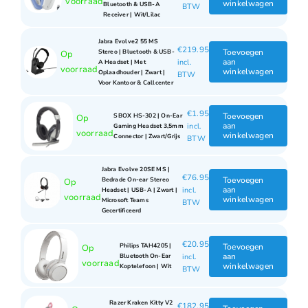
voorraad
winkelwagen
Bluetooth & USB-A
BTW
Receiver | Wit/Lilac
Jabra Evolve2 55 MS
€
219.95
Toevoegen
Stereo | Bluetooth & USB-
Op
aan
incl.
A Headset | Met
voorraad
winkelwagen
Oplaadhouder | Zwart |
BTW
Voor Kantoor & Callcenter
€
1.95
Toevoegen
SBOX HS-302 | On-Ear
Op
aan
incl.
Gaming Headset 3,5mm
voorraad
winkelwagen
Connector | Zwart/Grijs
BTW
Jabra Evolve 20SE MS |
€
76.95
Toevoegen
Bedrade On-ear Stereo
Op
aan
incl.
Headset | USB-A | Zwart |
voorraad
winkelwagen
Microsoft Teams
BTW
Gecertificeerd
€
20.95
Toevoegen
Philips TAH4205 |
Op
aan
incl.
Bluetooth On-Ear
voorraad
winkelwagen
Koptelefoon | Wit
BTW
Razer Kraken Kitty V2
€
182.95