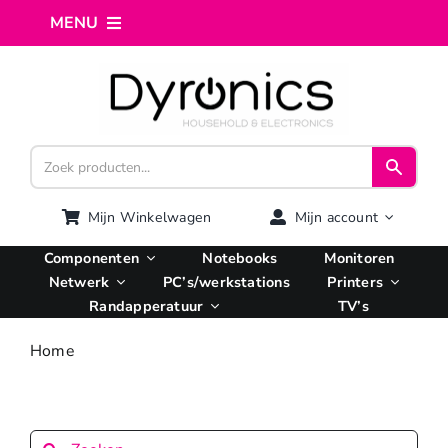
Ga
MENU
naar
inhoud
Home
Webshop
Computer reparatie
Mijn Winkelwagen
Mijn account
Componenten
Notebooks
Monitoren
AI Integratie
Netwerk
PC’s/werkstations
Printers
Randapperatuur
TV’s
Hosting
Home
Managed VPS
Zoeken