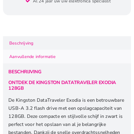
Al 24 jaar uw uw elektronica specialist
Exodia
|
128GB
USB-
A
3.2
Beschrijving
Flash
Drive
Aanvullende informatie
|
Zwart
BESCHRIJVING
aantal
ONTDEK DE KINGSTON DATATRAVELER EXODIA
128GB
De Kingston DataTraveler Exodia is een betrouwbare
USB-A 3.2 flash drive met een opslagcapaciteit van
128GB. Deze compacte en stijlvolle schijf in zwart is
perfect voor het opslaan van al je belangrijke
bestanden. Dankzij de snelle overdrachtssnelheden