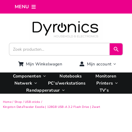
Ga
MENU
naar
inhoud
Home
Webshop
Computer reparatie
Mijn Winkelwagen
Mijn account
Componenten
Notebooks
Monitoren
AI Integratie
Netwerk
PC’s/werkstations
Printers
Randapperatuur
TV’s
Hosting
Home
Shop
USB-sticks
Kingston DataTraveler Exodia | 128GB USB-A 3.2 Flash Drive | Zwart
Managed VPS