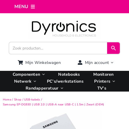
Ga
MENU
naar
inhoud
Home
Webshop
Computer reparatie
Mijn Winkelwagen
Mijn account
Componenten
Notebooks
Monitoren
AI Integratie
Netwerk
PC’s/werkstations
Printers
Randapperatuur
TV’s
Hosting
Home
Shop
USB-kabels
Samsung EP-DG930 | USB 2.0 | USB-A naar USB-C | 1.5m | Zwart (OEM)
Managed VPS