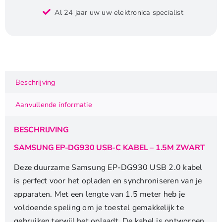
EP-
Al 24 jaar uw uw elektronica specialist
DG930
|
USB
2.0
|
USB-
Beschrijving
A
naar
Aanvullende informatie
USB-
C
BESCHRIJVING
|
1.5m
SAMSUNG EP-DG930 USB-C KABEL – 1.5M ZWART
|
Deze duurzame Samsung EP-DG930 USB 2.0 kabel
Zwart
is perfect voor het opladen en synchroniseren van je
(OEM)
apparaten. Met een lengte van 1.5 meter heb je
aantal
voldoende speling om je toestel gemakkelijk te
gebruiken terwijl het oplaadt. De kabel is ontworpen