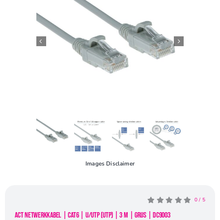
Openingstijden
Contact
Images Disclaimer
0
/
5
ACT netwerkkabel | Cat6 | U/UTP (UTP) | 3 m | Grijs | DC9003