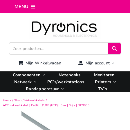
Ga
MENU
naar
inhoud
Home
Webshop
Computer reparatie
Mijn Winkelwagen
Mijn account
Componenten
Notebooks
Monitoren
AI Integratie
Netwerk
PC’s/werkstations
Printers
Randapperatuur
TV’s
Hosting
Home
Shop
Netwerkkabels
ACT netwerkkabel | Cat6 | U/UTP (UTP) | 3 m | Grijs | DC9003
Managed VPS