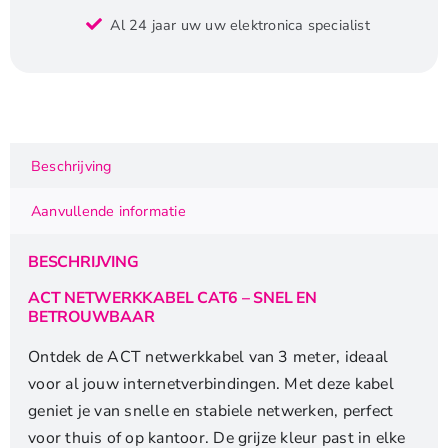
netwerkkabel
Al 24 jaar uw uw elektronica specialist
|
Cat6
|
U/UTP
(UTP)
|
Beschrijving
3
m
Aanvullende informatie
|
Grijs
BESCHRIJVING
|
DC9003
ACT NETWERKKABEL CAT6 – SNEL EN
BETROUWBAAR
aantal
Ontdek de ACT netwerkkabel van 3 meter, ideaal
voor al jouw internetverbindingen. Met deze kabel
geniet je van snelle en stabiele netwerken, perfect
voor thuis of op kantoor. De grijze kleur past in elke