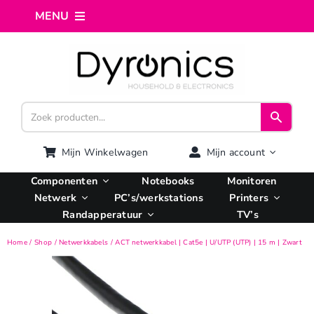
Ga
MENU
naar
inhoud
Home
Webshop
Computer reparatie
Mijn Winkelwagen
Mijn account
Componenten
Notebooks
Monitoren
AI Integratie
Netwerk
PC’s/werkstations
Printers
Randapperatuur
TV’s
Hosting
Home
Shop
Netwerkkabels
ACT netwerkkabel | Cat5e | U/UTP (UTP) | 15 m | Zwart
Managed VPS