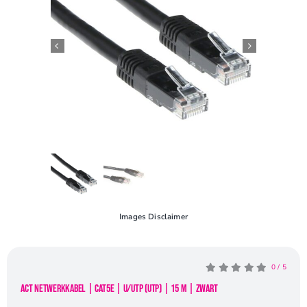
Openingstijden
Contact
Images Disclaimer
0
/
5
ACT netwerkkabel | Cat5e | U/UTP (UTP) | 15 m | Zwart