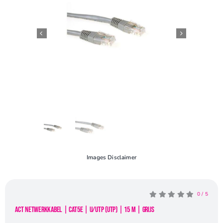
Openingstijden
Contact
Images Disclaimer
0
/
5
ACT netwerkkabel | Cat5e | U/UTP (UTP) | 15 m | Grijs