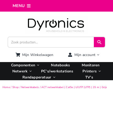
Ga
MENU
naar
inhoud
Home
Webshop
Computer reparatie
Mijn Winkelwagen
Mijn account
Componenten
Notebooks
Monitoren
AI Integratie
Netwerk
PC’s/werkstations
Printers
Randapperatuur
TV’s
Hosting
Home
Shop
Netwerkkabels
ACT netwerkkabel | Cat5e | U/UTP (UTP) | 15 m | Grijs
Managed VPS