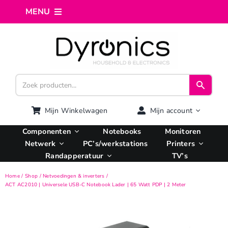
Ga
MENU
naar
inhoud
Home
Webshop
Computer reparatie
Mijn Winkelwagen
Mijn account
Componenten
Notebooks
Monitoren
AI Integratie
Netwerk
PC’s/werkstations
Printers
Randapperatuur
TV’s
Hosting
Home
Shop
Netvoedingen & inverters
ACT AC2010 | Universele USB-C Notebook Lader | 65 Watt PDP | 2 Meter
Managed VPS