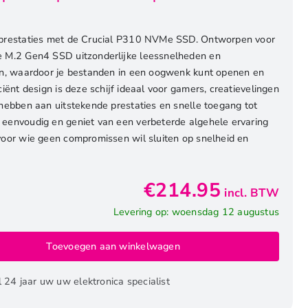
 prestaties met de Crucial P310 NVMe SSD. Ontworpen voor
e M.2 Gen4 SSD uitzonderlijke leessnelheden en
ten, waardoor je bestanden in een oogwenk kunt openen en
iënt design is deze schijf ideaal voor gamers, creatievelingen
 hebben aan uitstekende prestaties en snelle toegang tot
eenvoudig en geniet van een verbeterde algehele ervaring
voor wie geen compromissen wil sluiten op snelheid en
€
214.95
incl. BTW
Levering op: woensdag 12 augustus
Toevoegen aan winkelwagen
l 24 jaar uw uw elektronica specialist