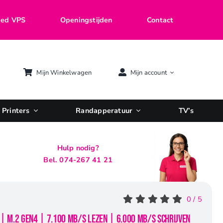
ed VPS
Openingstijden
Contact
Mijn Winkelwagen
Mijn account
Printers
Randapperatuur
TV’s
Hulp nodig?
Bel. 074-267 41 21
0
/
5
 | M.2 Gen4 | 7.100 MB/s Lezen | 6.000 MB/s Schrijven