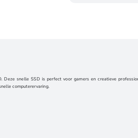
NVMe
SSD
|
M.2
Gen4
|
7.100
MB/s
Lezen
|
eze snelle SSD is perfect voor gamers en creatieve profession
6.000
snelle computerervaring.
MB/s
Schrijven
aantal