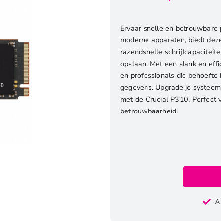
Ervaar snelle en betrouwbare
moderne apparaten, biedt dez
razendsnelle schrijfcapacitei
opslaan. Met een slank en effic
en professionals die behoefte
gegevens. Upgrade je systeem 
met de Crucial P310. Perfect 
betrouwbaarheid.
Crucial
P310
A
|
1TB