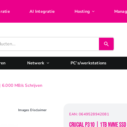
ratie
AI Integratie
Hosting
Manag
ren
Netwerk
PC’s/werkstations
 6.000 MB/s Schrijven
Images Disclaimer
EAN:
0649528942081
Crucial P310 | 1TB NVMe SSD