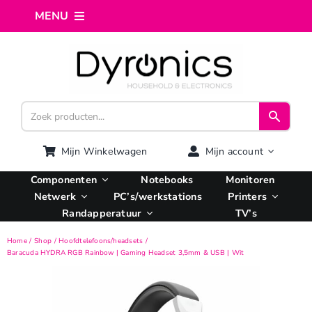
Ga
MENU
naar
inhoud
Home
Webshop
Computer reparatie
Mijn Winkelwagen
Mijn account
Componenten
Notebooks
Monitoren
AI Integratie
Netwerk
PC’s/werkstations
Printers
Randapperatuur
TV’s
Hosting
Home
Shop
Hoofdtelefoons/headsets
Baracuda HYDRA RGB Rainbow | Gaming Headset 3,5mm & USB | Wit
Managed VPS