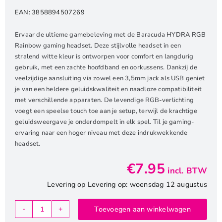
EAN:
3858894507269
Ervaar de ultieme gamebeleving met de Baracuda HYDRA RGB
Rainbow gaming headset. Deze stijlvolle headset in een
stralend witte kleur is ontworpen voor comfort en langdurig
gebruik, met een zachte hoofdband en oorkussens. Dankzij de
veelzijdige aansluiting via zowel een 3,5mm jack als USB geniet
je van een heldere geluidskwaliteit en naadloze compatibiliteit
met verschillende apparaten. De levendige RGB-verlichting
voegt een speelse touch toe aan je setup, terwijl de krachtige
geluidsweergave je onderdompelt in elk spel. Til je gaming-
ervaring naar een hoger niveau met deze indrukwekkende
headset.
€
7.95
incl. BTW
Levering op Levering op: woensdag 12 augustus
Toevoegen aan winkelwagen
Baracuda