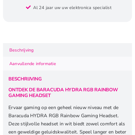
HYDRA
Al 24 jaar uw uw elektronica specialist
RGB
Rainbow
|
Gaming
Headset
3,5mm
Beschrijving
&
USB
Aanvullende informatie
|
Wit
BESCHRIJVING
aantal
ONTDEK DE BARACUDA HYDRA RGB RAINBOW
GAMING HEADSET
Ervaar gaming op een geheel nieuw niveau met de
Baracuda HYDRA RGB Rainbow Gaming Headset.
Deze stijlvolle headset in wit biedt zowel comfort als
een geweldige geluidskwaliteit. Speel langer en beter