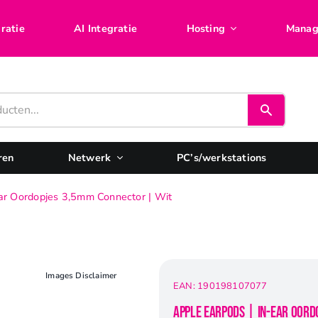
ratie
AI Integratie
Hosting
Manag
ren
Netwerk
PC’s/werkstations
Ear Oordopjes 3,5mm Connector | Wit
Images Disclaimer
EAN:
190198107077
Apple EarPods | In-Ear Oord