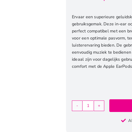
Ervaar een superieure geluids
gebruiksgemak. Deze in-ear oo
perfect compatibel met een b
voor een optimale pasvorm, te
luisterervaring bieden. De gebr
eenvoudig muziek te bedienen
ideaal zijn voor dagelijks gebr
comfort met de Apple EarPods i
Apple
EarPods
A
|
In-