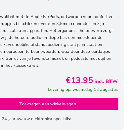
kwaliteit met de Apple EarPods, ontworpen voor comfort en
rdopjes beschikken over een 3,5mm connector en zijn
reed scala aan apparaten. Het ergonomische ontwerp zorgt
rwijl de heldere audio en diepe bas een meeslepende
uiksvriendelijke afstandsbediening stelt je in staat om
 en oproepen te beantwoorden, waardoor deze oordopjes
uik. Geniet van je favoriete muziek en podcasts met stijl en
n het klassieke wit.
€
13.95
incl. BTW
Levering op: woensdag 12 augustus
Toevoegen aan winkelwagen
l 24 jaar uw uw elektronica specialist