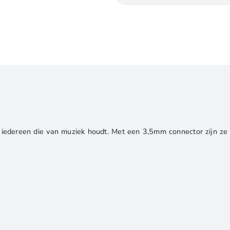
Ear
Oordopjes
3,5mm
Connector
|
Wit
aantal
 iedereen die van muziek houdt. Met een 3,5mm connector zijn ze