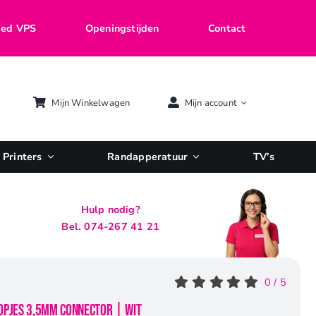
ed VPS
Openingstijden
Contact
Mijn Winkelwagen
Mijn account
Printers
Randapperatuur
TV’s
Hulp nodig?
Bel. 074-267 41 21
0
/
5
opjes 3,5mm Connector | Wit