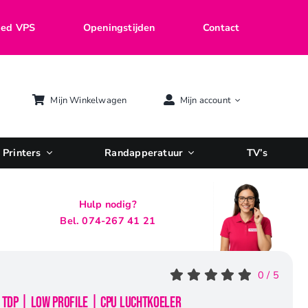
ed VPS
Openingstijden
Contact
Mijn Winkelwagen
Mijn account
Printers
Randapperatuur
TV’s
Hulp nodig?
Bel. 074-267 41 21
0
/
5
W TDP | Low Profile | CPU Luchtkoeler