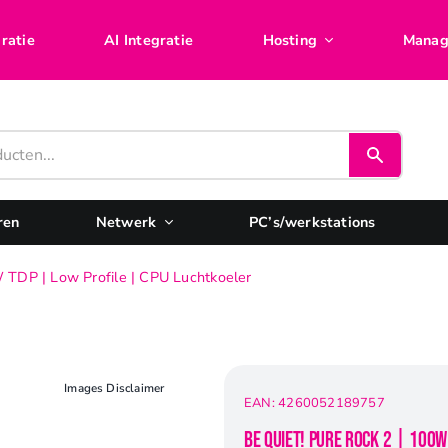
ratie
AI Integratie
Hosting
Manag
ren
Netwerk
PC’s/werkstations
W TDP | Low Profile | CPU Luchtkoeler
Images Disclaimer
EAN:
4260052189757
be quiet! Pure Rock 2 | 100