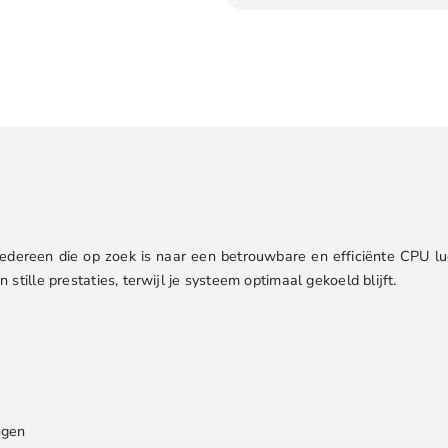
2
|
100W
TDP
|
Low
Profile
|
CPU
Luchtkoeler
iedereen die op zoek is naar een betrouwbare en efficiënte CPU 
aantal
tille prestaties, terwijl je systeem optimaal gekoeld blijft.
ngen