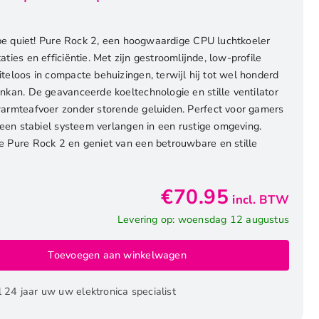
 be quiet! Pure Rock 2, een hoogwaardige CPU luchtkoeler
ies en efficiëntie. Met zijn gestroomlijnde, low-profile
eloos in compacte behuizingen, terwijl hij tot wel honderd
nkan. De geavanceerde koeltechnologie en stille ventilator
armteafvoer zonder storende geluiden. Perfect voor gamers
 een stabiel systeem verlangen in een rustige omgeving.
 Pure Rock 2 en geniet van een betrouwbare en stille
€
70.95
incl. BTW
Levering op: woensdag 12 augustus
Toevoegen aan winkelwagen
l 24 jaar uw uw elektronica specialist