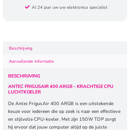
FrigusAir
Al 24 jaar uw uw elektronica specialist
400
ARGB
|
150W
TDP
|
Beschrijving
158mm
Hoogte
Aanvullende informatie
|
CPU
BESCHRIJVING
Luchtkoeler
aantal
ANTEC FRIGUSAIR 400 ARGB – KRACHTIGE CPU
LUCHTKOELER
De Antec FrigusAir 400 ARGB is een uitstekende
keuze voor iedereen die op zoek is naar een effectieve
en stijlvolle CPU-koeler. Met zijn 150W TDP zorgt
hij ervoor dat jouw computer altijd op de juiste