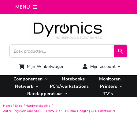
Ga
MENU
naar
inhoud
Home
Webshop
Computer reparatie
Mijn Winkelwagen
Mijn account
Componenten
Notebooks
Monitoren
AI Integratie
Netwerk
PC’s/werkstations
Printers
Randapperatuur
TV’s
Hosting
Home
Shop
Hardwarekoeling
Antec FrigusAir 400 ARGB | 150W TDP | 158mm Hoogte | CPU Luchtkoeler
Managed VPS