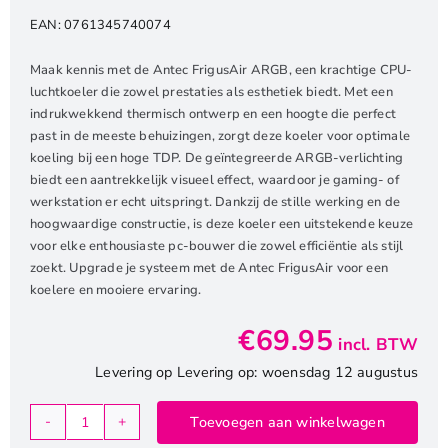
EAN:
0761345740074
Maak kennis met de Antec FrigusAir ARGB, een krachtige CPU-
luchtkoeler die zowel prestaties als esthetiek biedt. Met een
indrukwekkend thermisch ontwerp en een hoogte die perfect
past in de meeste behuizingen, zorgt deze koeler voor optimale
koeling bij een hoge TDP. De geïntegreerde ARGB-verlichting
biedt een aantrekkelijk visueel effect, waardoor je gaming- of
werkstation er echt uitspringt. Dankzij de stille werking en de
hoogwaardige constructie, is deze koeler een uitstekende keuze
voor elke enthousiaste pc-bouwer die zowel efficiëntie als stijl
zoekt. Upgrade je systeem met de Antec FrigusAir voor een
koelere en mooiere ervaring.
€
69.95
incl. BTW
Levering op Levering op: woensdag 12 augustus
Toevoegen aan winkelwagen
Antec