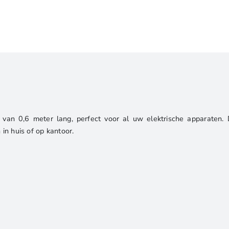
|
C13
naar
C14
|
0,6
m
|
250V
an 0,6 meter lang, perfect voor al uw elektrische apparaten.
/
 in huis of op kantoor.
10A
|
Zwart
aantal