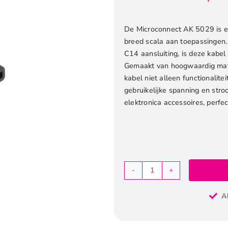
De Microconnect AK 5029 is e
breed scala aan toepassingen.
C14 aansluiting, is deze kabel
Gemaakt van hoogwaardig mate
kabel niet alleen functionalite
gebruikelijke spanning en str
elektronica accessoires, perfec
Microconnect
AK
A
5029
|
Stroomkabel