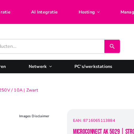
ratie
AI Integratie
Hosting
Manag
ren
Netwerk
PC’s/werkstations
250V / 10A | Zwart
Images Disclaimer
EAN:
8716065113884
Microconnect AK 5029 | Str