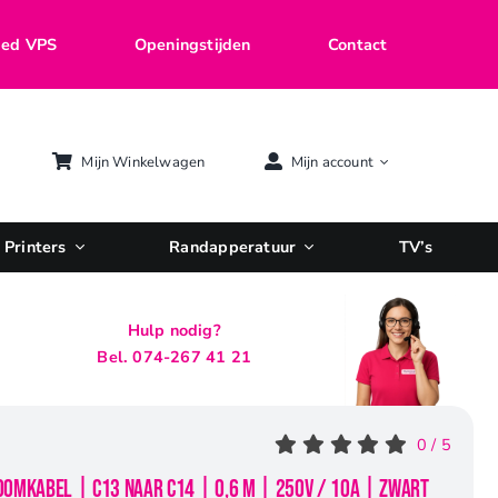
ed VPS
Openingstijden
Contact
Mijn Winkelwagen
Mijn account
Printers
Randapperatuur
TV’s
Hulp nodig?
Bel. 074-267 41 21
0
/
5
oomkabel | C13 naar C14 | 0,6 m | 250V / 10A | Zwart