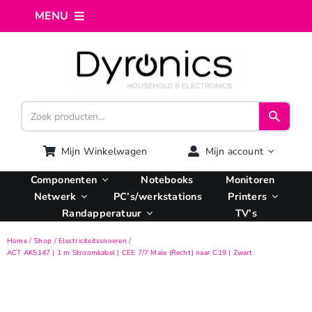
Ga
MENU
naar
inhoud
Home
Webshop
Computer reparatie
Mijn Winkelwagen
Mijn account
Componenten
Notebooks
Monitoren
AI Integratie
Netwerk
PC’s/werkstations
Printers
Randapperatuur
TV’s
Hosting
Home
Shop
Electriciteitssnoeren
ACT AK5147 | 1 m Stroomkabel | CEE 7/7 Male (Recht) naar C19 | Zwart
Managed VPS