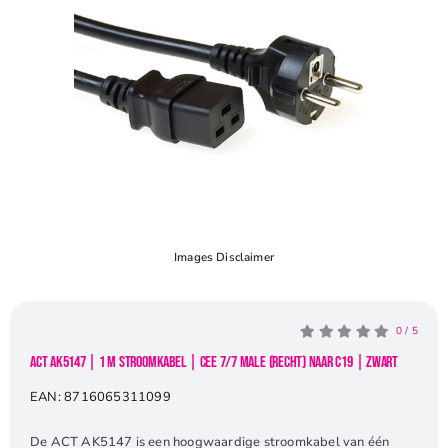
Openingstijden
Contact
Images Disclaimer
0
/
5
ACT AK5147 | 1 m Stroomkabel | CEE 7/7 Male (Recht) naar C19 | Zwart
EAN:
8716065311099
De ACT AK5147 is een hoogwaardige stroomkabel van één