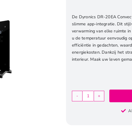
De Dyronics DR-20EA Convect
slimme app-integratie. Dit stij
verwarming van elke ruimte in 
u de temperatuur eenvoudig op
efficiëntie in gedachten, waar
energiekosten. Dankzij het st
interieur. Maak uw leven gem
Dyronics
DR-
A
20EA
Convector
Verwarming