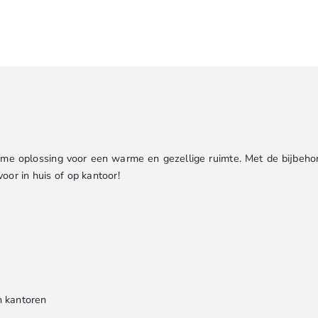
-
Smart
App
aantal
 oplossing voor een warme en gezellige ruimte. Met de bijbehor
oor in huis of op kantoor!
n kantoren