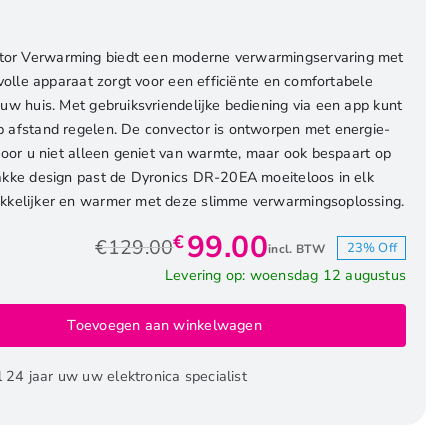
or Verwarming biedt een moderne verwarmingservaring met
lvolle apparaat zorgt voor een efficiënte en comfortabele
uw huis. Met gebruiksvriendelijke bediening via een app kunt
 afstand regelen. De convector is ontworpen met energie-
door u niet alleen geniet van warmte, maar ook bespaart op
rakke design past de Dyronics DR-20EA moeiteloos in elk
akkelijker en warmer met deze slimme verwarmingsoplossing.
99.00
€
€
129.00
23% Off
incl. BTW
Oorspronkelijke
Huidige
Levering op: woensdag 12 augustus
prijs
prijs
was:
is:
Toevoegen aan winkelwagen
€129.00.
€99.00.
l 24 jaar uw uw elektronica specialist