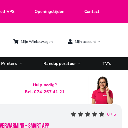
ed VPS
Openingstijden
Contact
Mijn Winkelwagen
Mijn account
Printers
Randapperatuur
TV’s
Hulp nodig?
Bel. 074-267 41 21
0
/
5
 Verwarming – Smart App