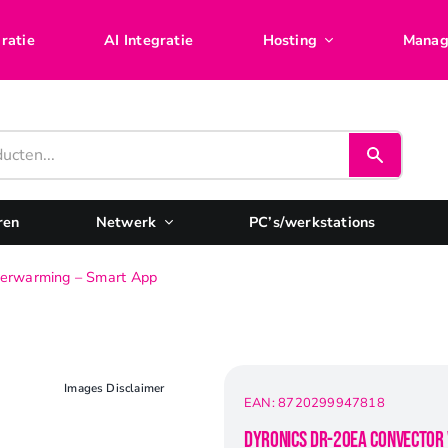
ratie
AI Integratie
Hosting
Manag
ren
Netwerk
PC’s/werkstations
erwarming – Smart App
Images Disclaimer
EAN:
8720299947818
Dyronics DR-20EA Convector